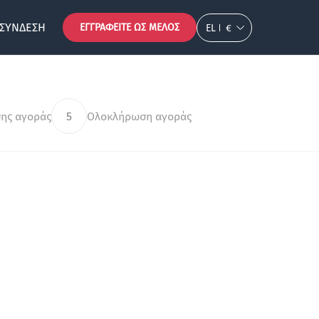
ΣΎΝΔΕΣΗ
ΕΓΓΡΑΦΕΊΤΕ ΩΣ ΜΈΛΟΣ
EL
€
ης αγοράς
5
Ολοκλήρωση αγοράς