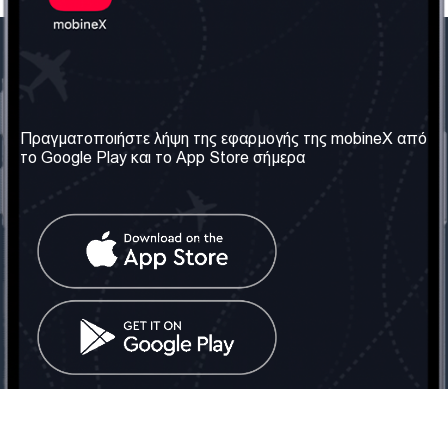
Η Εταιρεία μας
Χρήσιμες πληροφορίες
Σχετικά με εμάς
Όροι & Προϋποθέσεις
Πραγματοποιήστε λήψη της εφαρμογής της mobineX από
το Google Play και το App Store σήμερα
Οι Υπηρεσίες μας
Πολιτική Απορρήτου
Αποκτήστε τον αριθμό
Συχνές ερωτήσεις
Επικοινωνήστε μαζί μας
Κοινωνικά Δίκτυα
Ηνωμένο Βασίλειο: Λονδίνο
Τηλ: +442030340050
Email:
info@mobinex.com
Επικοινωνήστε μαζί μας