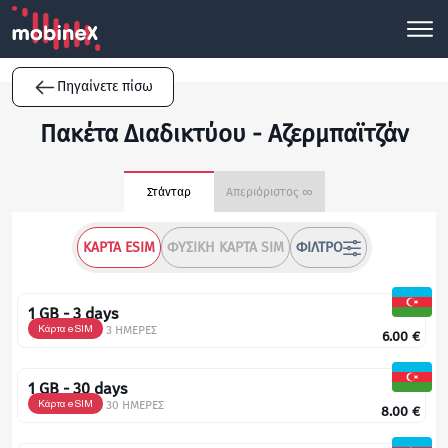
Πηγαίνετε πίσω
Πακέτα Διαδικτύου - Αζερμπαϊτζάν
Στάνταρ
Απεριόριστος ∞
ΚΆΡΤΑ ESIM
ΦΥΣΙΚΉ ΚΆΡΤΑ SIM
ΦΊΛΤΡΟ
1 GB - 3 days
Κάρτα eSIM
3 ΗΜΕΡΕΣ
6.00
€
1 GB - 30 days
Κάρτα eSIM
30 ΗΜΕΡΕΣ
8.00
€