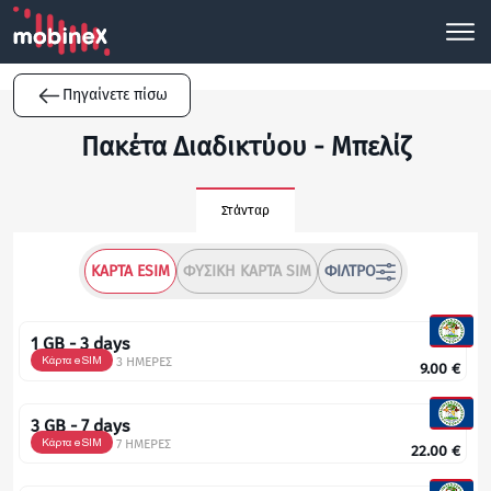
Πηγαίνετε πίσω
Πακέτα Διαδικτύου - Μπελίζ
Στάνταρ
ΚΆΡΤΑ ESIM
ΦΥΣΙΚΉ ΚΆΡΤΑ SIM
ΦΊΛΤΡΟ
1 GB - 3 days
Κάρτα eSIM
3 ΗΜΕΡΕΣ
9.00
€
3 GB - 7 days
Κάρτα eSIM
7 ΗΜΕΡΕΣ
22.00
€