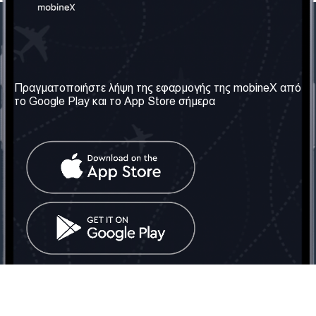
Η Εταιρεία μας
Χρήσιμες πληροφορίες
Σχετικά με εμάς
Όροι & Προϋποθέσεις
Πραγματοποιήστε λήψη της εφαρμογής της mobineX από
το Google Play και το App Store σήμερα
Οι Υπηρεσίες μας
Πολιτική Απορρήτου
Αποκτήστε τον αριθμό
Συχνές ερωτήσεις
Επικοινωνήστε μαζί μας
Κοινωνικά Δίκτυα
Ηνωμένο Βασίλειο: Λονδίνο
Τηλ: +442030340050
Email:
info@mobinex.com
Επικοινωνήστε μαζί μας
mobineX © 2026. Με την επιφύλαξη παντός δικαιώματος