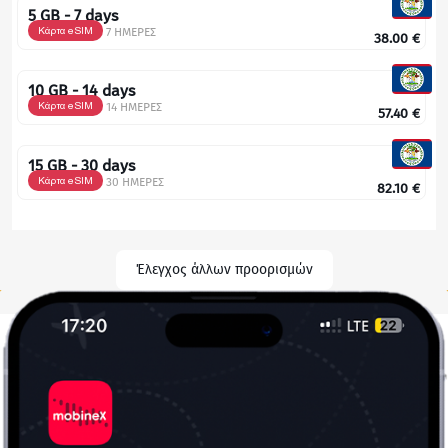
5 GB - 7 days
Κάρτα eSIM
7 ΗΜΕΡΕΣ
38.00
€
10 GB - 14 days
Κάρτα eSIM
14 ΗΜΕΡΕΣ
57.40
€
15 GB - 30 days
Κάρτα eSIM
30 ΗΜΕΡΕΣ
82.10
€
Έλεγχος άλλων προορισμών