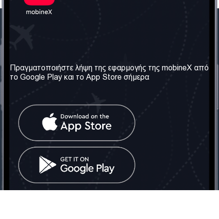
Η Εταιρεία μας
Χρήσιμες πληροφορίες
Σχετικά με εμάς
Όροι & Προϋποθέσεις
Πραγματοποιήστε λήψη της εφαρμογής της mobineX από
το Google Play και το App Store σήμερα
Οι Υπηρεσίες μας
Πολιτική Απορρήτου
Αποκτήστε τον αριθμό
Συχνές ερωτήσεις
Επικοινωνήστε μαζί μας
Κοινωνικά Δίκτυα
Ηνωμένο Βασίλειο: Λονδίνο
Τηλ: +442030340050
Email:
info@mobinex.com
Επικοινωνήστε μαζί μας