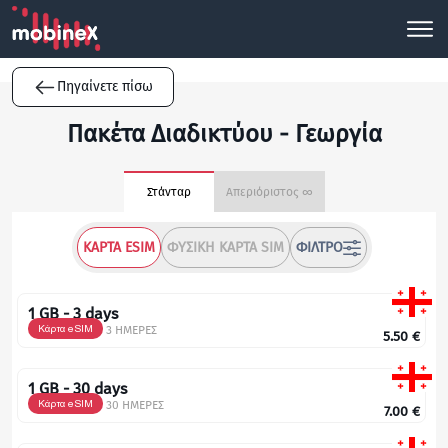
Πηγαίνετε πίσω
Πακέτα Διαδικτύου - Γεωργία
Στάνταρ
Απεριόριστος ∞
ΚΆΡΤΑ ESIM
ΦΥΣΙΚΉ ΚΆΡΤΑ SIM
ΦΊΛΤΡΟ
1 GB - 3 days
Κάρτα eSIM
3 ΗΜΕΡΕΣ
5.50
€
1 GB - 30 days
Κάρτα eSIM
30 ΗΜΕΡΕΣ
7.00
€