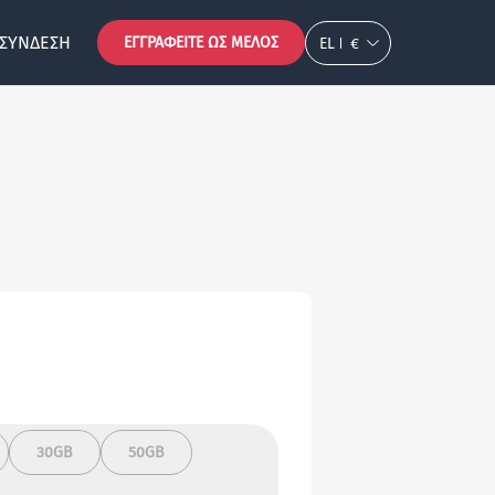
ΣΎΝΔΕΣΗ
ΕΓΓΡΑΦΕΊΤΕ ΩΣ ΜΈΛΟΣ
EL
€
30GB
50GB