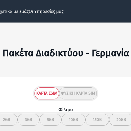
χετικά με εμάς
Οι Υπηρεσίες μας
Πακέτα Διαδικτύου - Γερμανία
ΚΆΡΤΑ ESIM
ΦΥΣΙΚΉ ΚΆΡΤΑ SIM
Φίλτρο
2GB
3GB
5GB
10GB
15GB
20GB