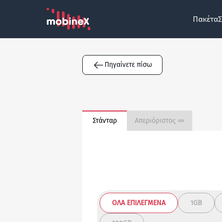
Πακέτα
Σ
Πηγαίνετε πίσω
Στάνταρ
Απεριόριστος ∞
ΌΛΑ ΕΠΙΛΕΓΜΈΝΑ
1GB