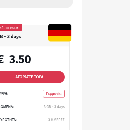
Κάρτα eSIM
GB - 3 days
€
3.50
ΑΓΟΡΑΣΤΕ ΤΩΡΑ
ΛΥΨΗ:
Γερμανία
ΔΟΜΕΝΑ:
3 GB - 3 days
ΚΥΡΟΤΗΤΑ:
3 ΗΜΕΡΕΣ