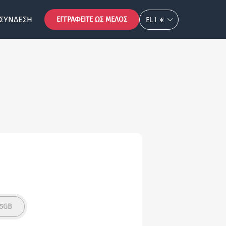
ΣΎΝΔΕΣΗ
ΕΓΓΡΑΦΕΊΤΕ ΩΣ ΜΈΛΟΣ
EL
€
15GB