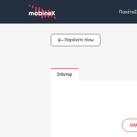
Πακέτα
Σ
Πηγαίνετε πίσω
Στάνταρ
ΌΛΑ