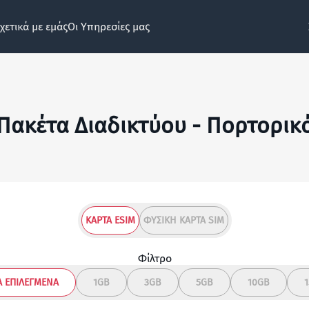
χετικά με εμάς
Οι Υπηρεσίες μας
Πακέτα Διαδικτύου - Πορτορικ
ΚΆΡΤΑ ESIM
ΦΥΣΙΚΉ ΚΆΡΤΑ SIM
Φίλτρο
 ΕΠΙΛΕΓΜΈΝΑ
1GB
3GB
5GB
10GB