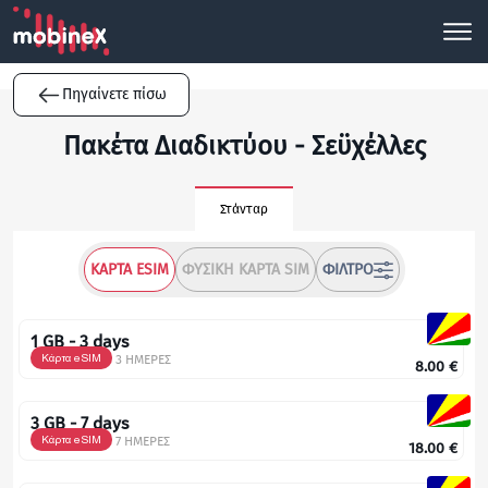
Πηγαίνετε πίσω
Πακέτα Διαδικτύου - Σεϋχέλλες
Στάνταρ
ΚΆΡΤΑ ESIM
ΦΥΣΙΚΉ ΚΆΡΤΑ SIM
ΦΊΛΤΡΟ
1 GB - 3 days
Κάρτα eSIM
3 ΗΜΕΡΕΣ
8.00
€
3 GB - 7 days
Κάρτα eSIM
7 ΗΜΕΡΕΣ
18.00
€