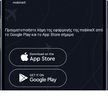
Η Εταιρεία μας
Χρήσιμες πληροφορίες
Σχετικά με εμάς
Όροι & Προϋποθέσεις
Πραγματοποιήστε λήψη της εφαρμογής της mobineX από
το Google Play και το App Store σήμερα
Οι Υπηρεσίες μας
Πολιτική Απορρήτου
Αποκτήστε τον αριθμό
Συχνές ερωτήσεις
Επικοινωνήστε μαζί μας
Κοινωνικά Δίκτυα
Ηνωμένο Βασίλειο: Λονδίνο
Τηλ: +442030340050
Email:
info@mobinex.com
Επικοινωνήστε μαζί μας
mobineX © 2026. Με την επιφύλαξη παντός δικαιώματος