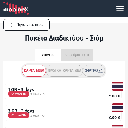
Πηγαίνετε πίσω
Πακέτα Διαδικτύου - Σιάμ
Στάνταρ
Απεριόριστος ∞
ΚΆΡΤΑ ESIM
ΦΥΣΙΚΉ ΚΆΡΤΑ SIM
ΦΊΛΤΡΟ
1 GB - 3 days
Κάρτα eSIM
3 ΗΜΕΡΕΣ
5.00
€
3 GB - 3 days
Κάρτα eSIM
3 ΗΜΕΡΕΣ
6.00
€