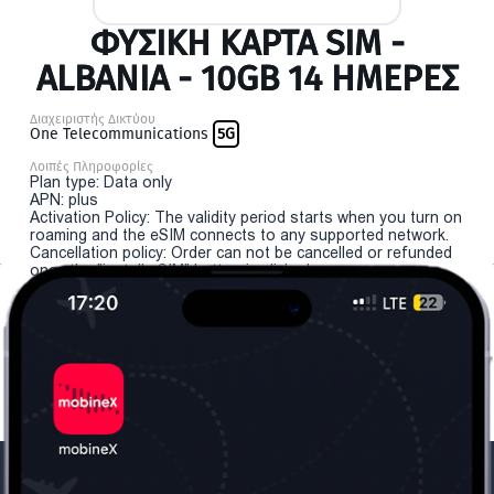
ΦΥΣΙΚΉ ΚΆΡΤΑ SIM -
ALBANIA - 10GB 14 ΗΜΕΡΕΣ
Διαχειριστής Δικτύου
One Telecommunications
5G
Λοιπές Πληροφορίες
Plan type: Data only
APN: plus
Activation Policy: The validity period starts when you turn on
roaming and the eSIM connects to any supported network.
Cancellation policy: Order can not be cancelled or refunded
once the "install eSIM" button is clicked.