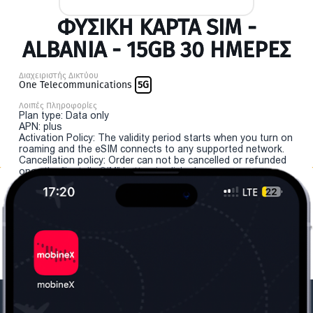
ΦΥΣΙΚΉ ΚΆΡΤΑ SIM -
ALBANIA - 15GB 30 ΗΜΕΡΕΣ
Διαχειριστής Δικτύου
One Telecommunications
5G
Λοιπές Πληροφορίες
Plan type: Data only
APN: plus
Activation Policy: The validity period starts when you turn on
roaming and the eSIM connects to any supported network.
Cancellation policy: Order can not be cancelled or refunded
once the "install eSIM" button is clicked.