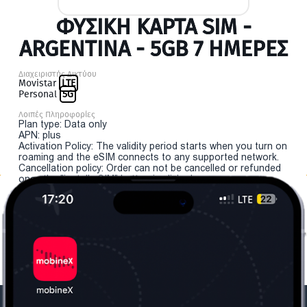
ΦΥΣΙΚΉ ΚΆΡΤΑ SIM -
ARGENTINA - 5GB 7 ΗΜΕΡΕΣ
Διαχειριστής Δικτύου
Movistar
LTE
Personal
5G
Λοιπές Πληροφορίες
Plan type: Data only
APN: plus
Activation Policy: The validity period starts when you turn on
roaming and the eSIM connects to any supported network.
Cancellation policy: Order can not be cancelled or refunded
once the "install eSIM" button is clicked.