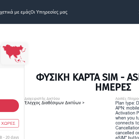
χετικά με εμάς
Οι Υπηρεσίες μας
ΦΥΣΙΚΉ ΚΆΡΤΑ SIM - ASI
ΗΜΕΡΕΣ
Διαχειριστής Δικτύου
Λοιπές Πληρο
Έλεγχος Διαθέσιμων Δικτύων >
Plan type: 
APN: mobile
Activation P
when you t
connects to
2 ΧΩΡΕΣ
Cancellatio
cancelled o
B - 20 days
eSIM" button