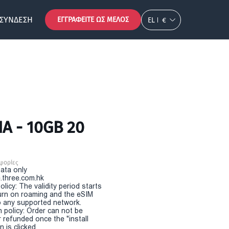
ΣΎΝΔΕΣΗ
ΕΓΓΡΑΦΕΊΤΕ ΩΣ ΜΈΛΟΣ
EL
€
A - 10GB 20
φορίες
Data only
.three.com.hk
olicy: The validity period starts
urn on roaming and the eSIM
 any supported network.
n policy: Order can not be
r refunded once the "install
 is clicked.