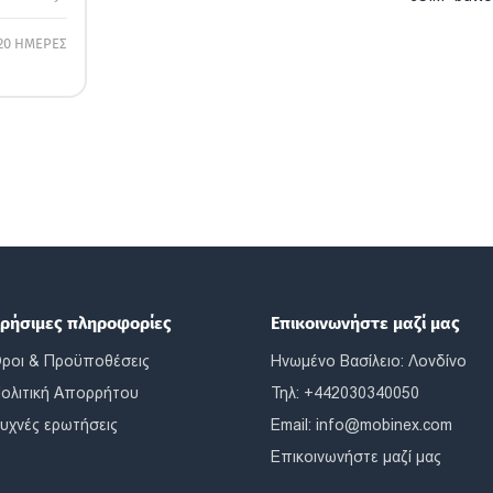
20 ΗΜΕΡΕΣ
ρήσιμες πληροφορίες
Επικοινωνήστε μαζί μας
ροι & Προϋποθέσεις
Ηνωμένο Βασίλειο: Λονδίνο
ολιτική Απορρήτου
Τηλ: +442030340050
υχνές ερωτήσεις
Email:
info@mobinex.com
Επικοινωνήστε μαζί μας