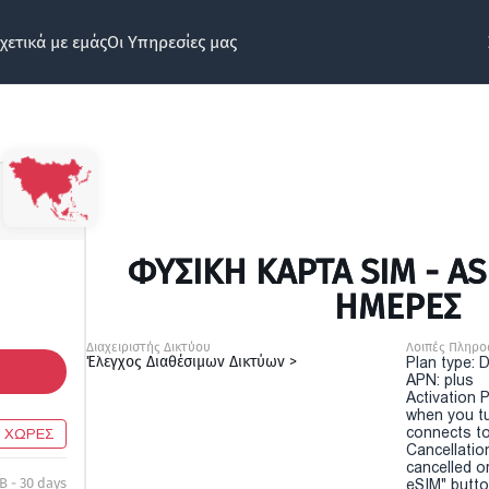
χετικά με εμάς
Οι Υπηρεσίες μας
ΦΥΣΙΚΉ ΚΆΡΤΑ SIM - ASI
ΗΜΕΡΕΣ
Διαχειριστής Δικτύου
Λοιπές Πληρο
Έλεγχος Διαθέσιμων Δικτύων >
Plan type: 
APN: plus
Activation P
when you t
connects to
2 ΧΩΡΕΣ
Cancellatio
cancelled o
B - 30 days
eSIM" button