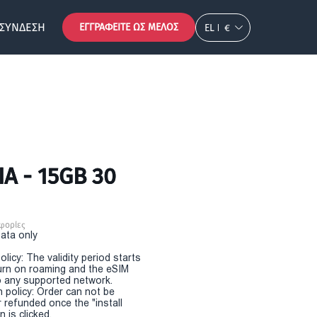
ΣΎΝΔΕΣΗ
ΕΓΓΡΑΦΕΊΤΕ ΩΣ ΜΈΛΟΣ
EL
€
A - 15GB 30
φορίες
Data only
olicy: The validity period starts
urn on roaming and the eSIM
 any supported network.
n policy: Order can not be
r refunded once the "install
 is clicked.