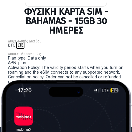
ΦΥΣΙΚΉ ΚΆΡΤΑ SIM -
BAHAMAS - 15GB 30
ΗΜΕΡΕΣ
Διαχειριστής Δικτύου
BTC
LTE
Λοιπές Πληροφορίες
Plan type: Data only
APN: plus
Activation Policy: The validity period starts when you turn on
roaming and the eSIM connects to any supported network.
Cancellation policy: Order can not be cancelled or refunded
once the "install eSIM" button is clicked.