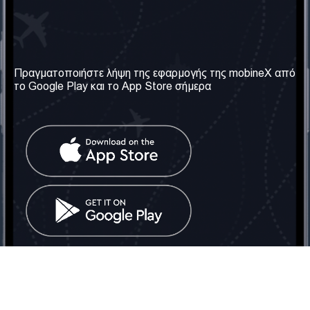
Η Εταιρεία μας
Χρήσιμες πληροφορίες
Σχετικά με εμάς
Όροι & Προϋποθέσεις
Πραγματοποιήστε λήψη της εφαρμογής της mobineX από
το Google Play και το App Store σήμερα
Οι Υπηρεσίες μας
Πολιτική Απορρήτου
Αποκτήστε τον αριθμό
Συχνές ερωτήσεις
Επικοινωνήστε μαζί μας
Κοινωνικά Δίκτυα
Ηνωμένο Βασίλειο: Λονδίνο
Τηλ: +442030340050
Email:
info@mobinex.com
Επικοινωνήστε μαζί μας
mobineX © 2026. Με την επιφύλαξη παντός δικαιώματος