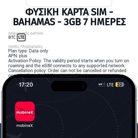
ΦΥΣΙΚΉ ΚΆΡΤΑ SIM -
BAHAMAS - 3GB 7 ΗΜΕΡΕΣ
Διαχειριστής Δικτύου
BTC
LTE
Λοιπές Πληροφορίες
Plan type: Data only
APN: plus
Activation Policy: The validity period starts when you turn on
roaming and the eSIM connects to any supported network.
Cancellation policy: Order can not be cancelled or refunded
once the "install eSIM" button is clicked.