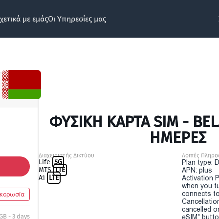
χετικά με εμάς
Οι Υπηρεσίες μας
ΦΥΣΙΚΉ ΚΆΡΤΑ SIM - BEL
ΗΜΕΡΕΣ
Διαχειριστής Δικτύου
Λοιπές Πληρο
Life
5G
Plan type: 
MTS
LTE
APN: plus
A1
LTE
Activation P
when you t
connects to
κορωσία
Cancellatio
cancelled o
 GB - 3 days
eSIM" button