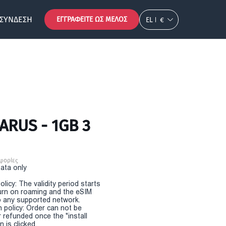
ΣΎΝΔΕΣΗ
ΕΓΓΡΑΦΕΊΤΕ ΩΣ ΜΈΛΟΣ
EL
€
ARUS - 1GB 3
φορίες
Data only
olicy: The validity period starts
urn on roaming and the eSIM
 any supported network.
n policy: Order can not be
r refunded once the "install
 is clicked.