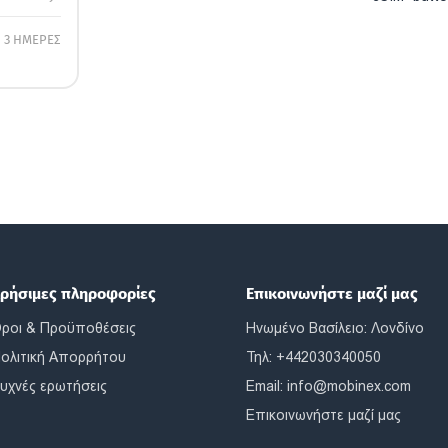
3 ΗΜΕΡΕΣ
ρήσιμες πληροφορίες
Επικοινωνήστε μαζί μας
ροι & Προϋποθέσεις
Ηνωμένο Βασίλειο: Λονδίνο
ολιτική Απορρήτου
Τηλ: +442030340050
υχνές ερωτήσεις
Email:
info@mobinex.com
Επικοινωνήστε μαζί μας