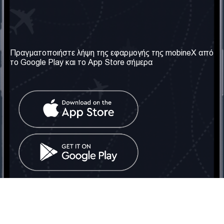
Η Εταιρεία μας
Χρήσιμες πληροφορίες
Σχετικά με εμάς
Όροι & Προϋποθέσεις
Πραγματοποιήστε λήψη της εφαρμογής της mobineX από
το Google Play και το App Store σήμερα
Οι Υπηρεσίες μας
Πολιτική Απορρήτου
Αποκτήστε τον αριθμό
Συχνές ερωτήσεις
Επικοινωνήστε μαζί μας
Κοινωνικά Δίκτυα
Ηνωμένο Βασίλειο: Λονδίνο
Τηλ: +442030340050
Email:
info@mobinex.com
Επικοινωνήστε μαζί μας
mobineX © 2026. Με την επιφύλαξη παντός δικαιώματος