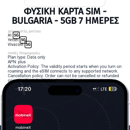
ΦΥΣΙΚΉ ΚΆΡΤΑ SIM -
BULGARIA - 5GB 7 ΗΜΕΡΕΣ
Διαχειριστής Δικτύου
A1
5G
Yettel
5G
Vivacom
5G
Λοιπές Πληροφορίες
Plan type: Data only
APN: plus
Activation Policy: The validity period starts when you turn on
roaming and the eSIM connects to any supported network.
Cancellation policy: Order can not be cancelled or refunded
once the "install eSIM" button is clicked.