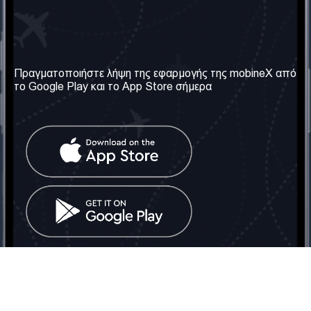
Η Εταιρεία μας
Χρήσιμες πληροφορίες
Σχετικά με εμάς
Όροι & Προϋποθέσεις
Πραγματοποιήστε λήψη της εφαρμογής της mobineX από
το Google Play και το App Store σήμερα
Οι Υπηρεσίες μας
Πολιτική Απορρήτου
Αποκτήστε τον αριθμό
Συχνές ερωτήσεις
Επικοινωνήστε μαζί μας
Κοινωνικά Δίκτυα
Ηνωμένο Βασίλειο: Λονδίνο
Τηλ: +442030340050
Email:
info@mobinex.com
Επικοινωνήστε μαζί μας
mobineX © 2026. Με την επιφύλαξη παντός δικαιώματος