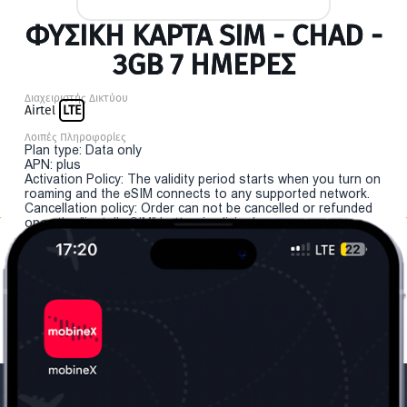
ΦΥΣΙΚΉ ΚΆΡΤΑ SIM - CHAD -
3GB 7 ΗΜΕΡΕΣ
Διαχειριστής Δικτύου
Airtel
LTE
Λοιπές Πληροφορίες
Plan type: Data only
APN: plus
Activation Policy: The validity period starts when you turn on
roaming and the eSIM connects to any supported network.
Cancellation policy: Order can not be cancelled or refunded
once the "install eSIM" button is clicked.