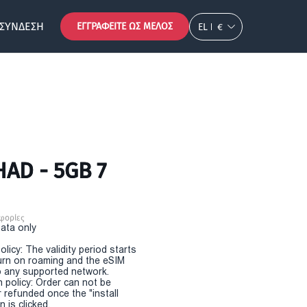
ΣΎΝΔΕΣΗ
ΕΓΓΡΑΦΕΊΤΕ ΩΣ ΜΈΛΟΣ
EL
€
HAD - 5GB 7
φορίες
Data only
olicy: The validity period starts
urn on roaming and the eSIM
 any supported network.
n policy: Order can not be
r refunded once the "install
 is clicked.