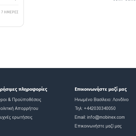
7 ΗΜΕΡΕΣ
ρήσιμες πληροφορίες
Επικοινωνήστε μαζί μας
ροι & Προϋποθέσεις
Ηνωμένο Βασίλειο: Λονδίνο
ολιτική Απορρήτου
Τηλ: +442030340050
υχνές ερωτήσεις
Email:
info@mobinex.com
Επικοινωνήστε μαζί μας