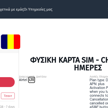
χετικά με εμάς
Οι Υπηρεσίες μας
ΦΥΣΙΚΉ ΚΆΡΤΑ SIM - C
ΗΜΕΡΕΣ
Διαχειριστής Δικτύου
Λοιπές Πληρο
Airtel
LTE
Plan type: 
APN: plus
Activation P
when you t
connects to
Τσαντ
Cancellatio
cancelled o
GB - 7 days
eSIM" button