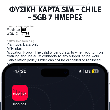
ΦΥΣΙΚΉ ΚΆΡΤΑ SIM - CHILE
- 5GB 7 ΗΜΕΡΕΣ
Διαχειριστής Δικτύου
Movistar
5G
WOM Chile
5G
Λοιπές Πληροφορίες
Plan type: Data only
APN: plus
Activation Policy: The validity period starts when you turn on
roaming and the eSIM connects to any supported network.
Cancellation policy: Order can not be cancelled or refunded
once the "install eSIM" button is clicked.