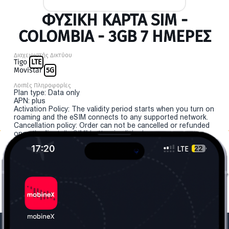
ΦΥΣΙΚΉ ΚΆΡΤΑ SIM -
COLOMBIA - 3GB 7 ΗΜΕΡΕΣ
Διαχειριστής Δικτύου
Tigo
LTE
Movistar
5G
Λοιπές Πληροφορίες
Plan type: Data only
APN: plus
Activation Policy: The validity period starts when you turn on
roaming and the eSIM connects to any supported network.
Cancellation policy: Order can not be cancelled or refunded
once the "install eSIM" button is clicked.