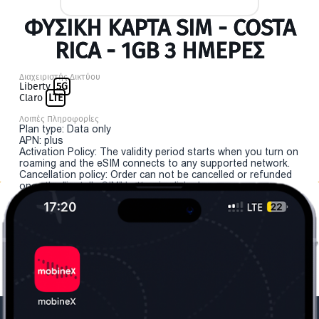
ΦΥΣΙΚΉ ΚΆΡΤΑ SIM - COSTA
RICA - 1GB 3 ΗΜΕΡΕΣ
Διαχειριστής Δικτύου
Liberty
5G
Claro
LTE
Λοιπές Πληροφορίες
Plan type: Data only
APN: plus
Activation Policy: The validity period starts when you turn on
roaming and the eSIM connects to any supported network.
Cancellation policy: Order can not be cancelled or refunded
once the "install eSIM" button is clicked.