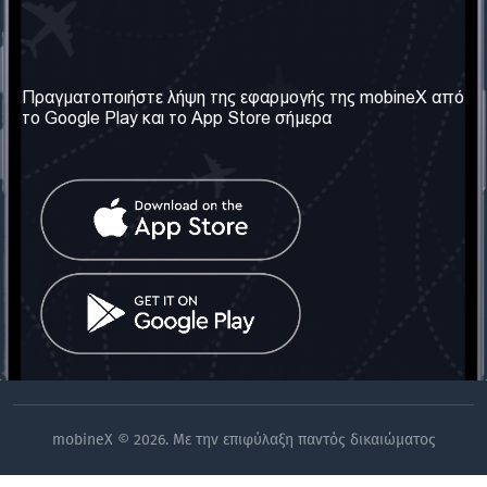
Η Εταιρεία μας
Χρήσιμες πληροφορίες
Σχετικά με εμάς
Όροι & Προϋποθέσεις
Πραγματοποιήστε λήψη της εφαρμογής της mobineX από
το Google Play και το App Store σήμερα
Οι Υπηρεσίες μας
Πολιτική Απορρήτου
Αποκτήστε τον αριθμό
Συχνές ερωτήσεις
Επικοινωνήστε μαζί μας
Κοινωνικά Δίκτυα
Ηνωμένο Βασίλειο: Λονδίνο
Τηλ: +442030340050
Email:
info@mobinex.com
Επικοινωνήστε μαζί μας
mobineX © 2026. Με την επιφύλαξη παντός δικαιώματος