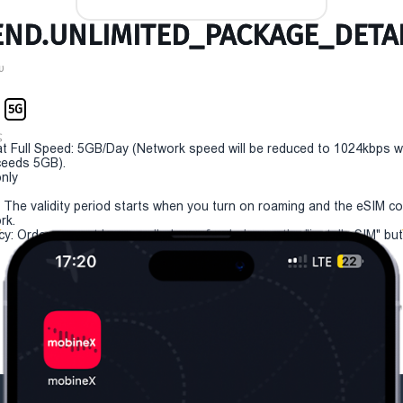
ND.UNLIMITED_PACKAGE_DETAI
υ
m
5G
ς
t Full Speed: 5GB/Day (Network speed will be reduced to 1024kbps 
eeds 5GB).
only
y: The validity period starts when you turn on roaming and the eSIM c
rk.
cy: Order can not be cancelled or refunded once the "install eSIM" butt