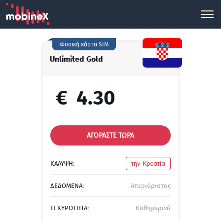
Φυσική κάρτα SIM
Unlimited Gold
€
4.30
ΑΓΟΡΑΣΤΕ ΤΩΡΑ
ΚΑΛΥΨΗ:
την Κροατία
ΔΕΔΟΜΕΝΑ:
Απεριόριστος
ΕΓΚΥΡΟΤΗΤΑ:
Καθημερινά