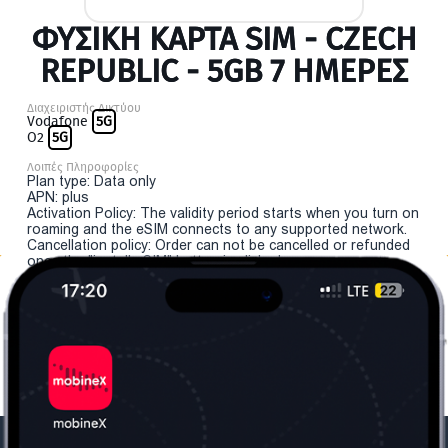
ΦΥΣΙΚΉ ΚΆΡΤΑ SIM - CZECH
REPUBLIC - 5GB 7 ΗΜΕΡΕΣ
Διαχειριστής Δικτύου
Vodafone
5G
O2
5G
Λοιπές Πληροφορίες
Plan type: Data only
APN: plus
Activation Policy: The validity period starts when you turn on
roaming and the eSIM connects to any supported network.
Cancellation policy: Order can not be cancelled or refunded
once the "install eSIM" button is clicked.