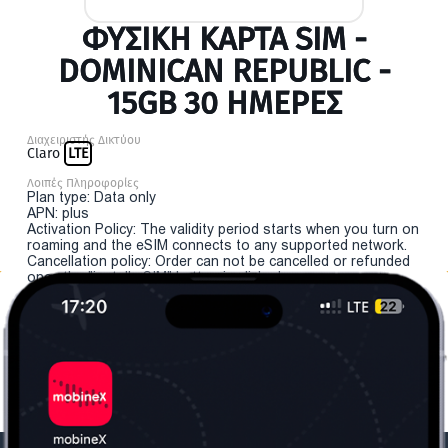
ΦΥΣΙΚΉ ΚΆΡΤΑ SIM -
DOMINICAN REPUBLIC -
15GB 30 ΗΜΕΡΕΣ
Διαχειριστής Δικτύου
Claro
LTE
Λοιπές Πληροφορίες
Plan type: Data only
APN: plus
Activation Policy: The validity period starts when you turn on
roaming and the eSIM connects to any supported network.
Cancellation policy: Order can not be cancelled or refunded
once the "install eSIM" button is clicked.