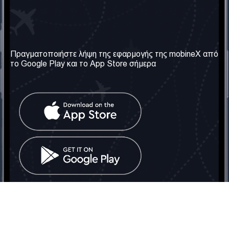
Η Εταιρεία μας
Χρήσιμες πληροφορίες
Σχετικά με εμάς
Όροι & Προϋποθέσεις
Πραγματοποιήστε λήψη της εφαρμογής της mobineX από
το Google Play και το App Store σήμερα
Οι Υπηρεσίες μας
Πολιτική Απορρήτου
Αποκτήστε τον αριθμό
Συχνές ερωτήσεις
Επικοινωνήστε μαζί μας
Κοινωνικά Δίκτυα
Ηνωμένο Βασίλειο: Λονδίνο
Τηλ: +442030340050
Email:
info@mobinex.com
Επικοινωνήστε μαζί μας
mobineX © 2026. Με την επιφύλαξη παντός δικαιώματος