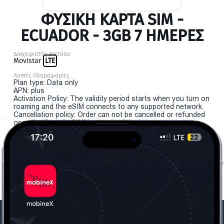
ΦΥΣΙΚΉ ΚΆΡΤΑ SIM -
ECUADOR - 3GB 7 ΗΜΕΡΕΣ
Διαχειριστής Δικτύου
Movistar
LTE
Λοιπές Πληροφορίες
Plan type: Data only
APN: plus
Activation Policy: The validity period starts when you turn on
roaming and the eSIM connects to any supported network.
Cancellation policy: Order can not be cancelled or refunded
once the "install eSIM" button is clicked.