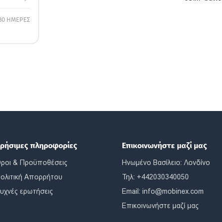
30 ΗΜΕΡΕΣ
ρήσιμες πληροφορίες
Επικοινωνήστε μαζί μας
ροι & Προϋποθέσεις
Ηνωμένο Βασίλειο: Λονδίνο
ολιτική Απορρήτου
Τηλ: +442030340050
υχνές ερωτήσεις
Email:
info@mobinex.com
Επικοινωνήστε μαζί μας