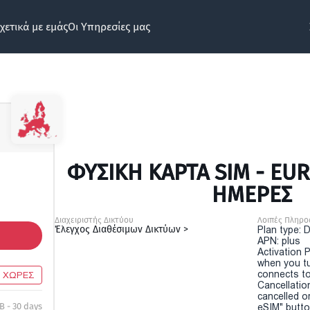
χετικά με εμάς
Οι Υπηρεσίες μας
ΦΥΣΙΚΉ ΚΆΡΤΑ SIM - EUR
ΗΜΕΡΕΣ
Διαχειριστής Δικτύου
Λοιπές Πληρο
Έλεγχος Διαθέσιμων Δικτύων >
Plan type: 
APN: plus
Activation P
when you t
connects to
8 ΧΩΡΕΣ
Cancellatio
cancelled o
B - 30 days
eSIM" button