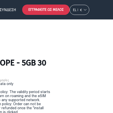
ΣΎΝΔΕΣΗ
ΕΓΓΡΑΦΕΊΤΕ ΩΣ ΜΈΛΟΣ
EL
€
OPE - 5GB 30
φορίες
Data only
olicy: The validity period starts
urn on roaming and the eSIM
 any supported network.
n policy: Order can not be
r refunded once the "install
 is clicked.