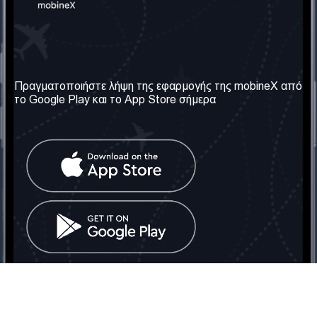
Η Εταιρεία μας
Χρήσιμες πληροφορίες
Σχετικά με εμάς
Όροι & Προϋποθέσεις
Πραγματοποιήστε λήψη της εφαρμογής της mobineX από
το Google Play και το App Store σήμερα
Οι Υπηρεσίες μας
Πολιτική Απορρήτου
Αποκτήστε τον αριθμό
Συχνές ερωτήσεις
Επικοινωνήστε μαζί μας
Κοινωνικά Δίκτυα
Ηνωμένο Βασίλειο: Λονδίνο
Τηλ: +442030340050
Email:
info@mobinex.com
Επικοινωνήστε μαζί μας
mobineX © 2026. Με την επιφύλαξη παντός δικαιώματος