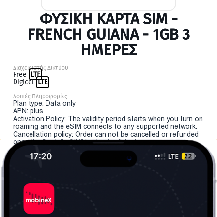
ΦΥΣΙΚΉ ΚΆΡΤΑ SIM -
FRENCH GUIANA - 1GB 3
ΗΜΕΡΕΣ
Διαχειριστής Δικτύου
Free
LTE
Digicel
LTE
Λοιπές Πληροφορίες
Plan type: Data only
APN: plus
Activation Policy: The validity period starts when you turn on
roaming and the eSIM connects to any supported network.
Cancellation policy: Order can not be cancelled or refunded
once the "install eSIM" button is clicked.