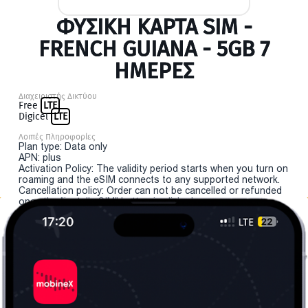
ΦΥΣΙΚΉ ΚΆΡΤΑ SIM -
FRENCH GUIANA - 5GB 7
ΗΜΕΡΕΣ
Διαχειριστής Δικτύου
Free
LTE
Digicel
LTE
Λοιπές Πληροφορίες
Plan type: Data only
APN: plus
Activation Policy: The validity period starts when you turn on
roaming and the eSIM connects to any supported network.
Cancellation policy: Order can not be cancelled or refunded
once the "install eSIM" button is clicked.