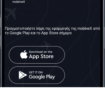
Η Εταιρεία μας
Χρήσιμες πληροφορίες
Σχετικά με εμάς
Όροι & Προϋποθέσεις
Πραγματοποιήστε λήψη της εφαρμογής της mobineX από
το Google Play και το App Store σήμερα
Οι Υπηρεσίες μας
Πολιτική Απορρήτου
Αποκτήστε τον αριθμό
Συχνές ερωτήσεις
Επικοινωνήστε μαζί μας
Κοινωνικά Δίκτυα
Ηνωμένο Βασίλειο: Λονδίνο
Τηλ: +442030340050
Email:
info@mobinex.com
Επικοινωνήστε μαζί μας
mobineX © 2026. Με την επιφύλαξη παντός δικαιώματος