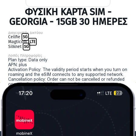
ΦΥΣΙΚΉ ΚΆΡΤΑ SIM -
GEORGIA - 15GB 30 ΗΜΕΡΕΣ
Διαχειριστής Δικτύου
Cellfie
5G
Magticom
LTE
Silknet
5G
Λοιπές Πληροφορίες
Plan type: Data only
APN: plus
Activation Policy: The validity period starts when you turn on
roaming and the eSIM connects to any supported network.
Cancellation policy: Order can not be cancelled or refunded
once the "install eSIM" button is clicked.