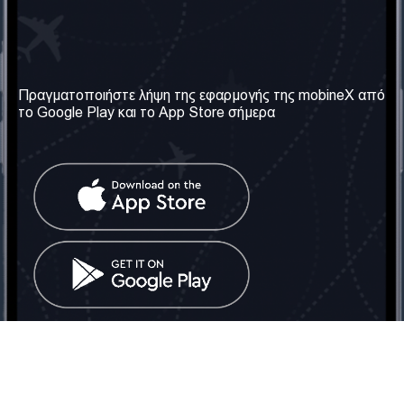
Η Εταιρεία μας
Χρήσιμες πληροφορίες
Σχετικά με εμάς
Όροι & Προϋποθέσεις
Πραγματοποιήστε λήψη της εφαρμογής της mobineX από
το Google Play και το App Store σήμερα
Οι Υπηρεσίες μας
Πολιτική Απορρήτου
Αποκτήστε τον αριθμό
Συχνές ερωτήσεις
Επικοινωνήστε μαζί μας
Κοινωνικά Δίκτυα
Ηνωμένο Βασίλειο: Λονδίνο
Τηλ: +442030340050
Email:
info@mobinex.com
Επικοινωνήστε μαζί μας
mobineX © 2026. Με την επιφύλαξη παντός δικαιώματος