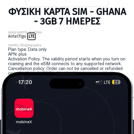
ΦΥΣΙΚΉ ΚΆΡΤΑ SIM - GHANA
- 3GB 7 ΗΜΕΡΕΣ
Διαχειριστής Δικτύου
AirtelTigo
LTE
Λοιπές Πληροφορίες
Plan type: Data only
APN: plus
Activation Policy: The validity period starts when you turn on
roaming and the eSIM connects to any supported network.
Cancellation policy: Order can not be cancelled or refunded
once the "install eSIM" button is clicked.