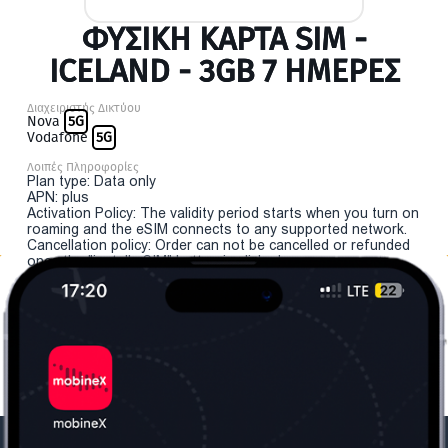
ΦΥΣΙΚΉ ΚΆΡΤΑ SIM -
ICELAND - 3GB 7 ΗΜΕΡΕΣ
Διαχειριστής Δικτύου
Nova
5G
Vodafone
5G
Λοιπές Πληροφορίες
Plan type: Data only
APN: plus
Activation Policy: The validity period starts when you turn on
roaming and the eSIM connects to any supported network.
Cancellation policy: Order can not be cancelled or refunded
once the "install eSIM" button is clicked.