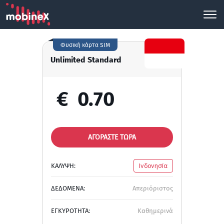
Φυσική κάρτα SIM
Unlimited Standard
€
0.70
ΑΓΟΡΑΣΤΕ ΤΩΡΑ
ΚΑΛΥΨΗ:
Ινδονησία
ΔΕΔΟΜΕΝΑ:
Απεριόριστος
ΕΓΚΥΡΟΤΗΤΑ:
Καθημερινά