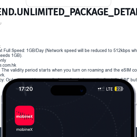
ND.UNLIMITED_PACKAGE_DETAI
υ
ς
t Full Speed: 1GB/Day (Network speed will be reduced to 512kbps w
eeds 1GB).
only
e.com.hk
y: The validity period starts when you turn on roaming and the eSIM c
rk.
cy: Order can not be cancelled or refunded once the "install eSIM" butt