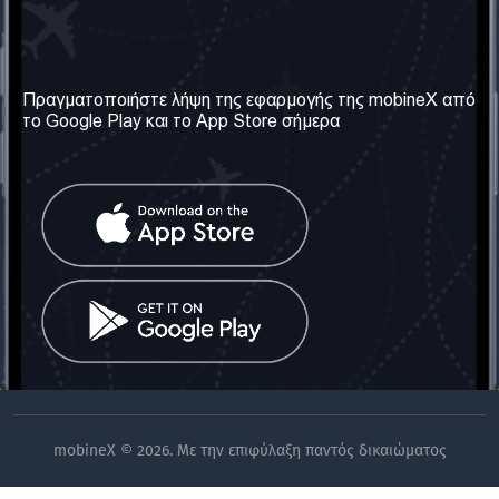
Η Εταιρεία μας
Χρήσιμες πληροφορίες
Σχετικά με εμάς
Όροι & Προϋποθέσεις
Πραγματοποιήστε λήψη της εφαρμογής της mobineX από
το Google Play και το App Store σήμερα
Οι Υπηρεσίες μας
Πολιτική Απορρήτου
Αποκτήστε τον αριθμό
Συχνές ερωτήσεις
Επικοινωνήστε μαζί μας
Κοινωνικά Δίκτυα
Ηνωμένο Βασίλειο: Λονδίνο
Τηλ: +442030340050
Email:
info@mobinex.com
Επικοινωνήστε μαζί μας
mobineX © 2026. Με την επιφύλαξη παντός δικαιώματος