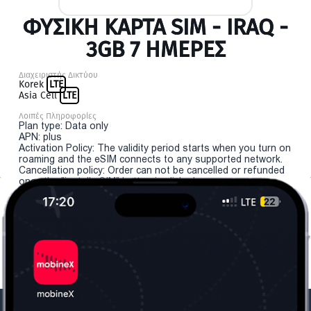
ΦΥΣΙΚΉ ΚΆΡΤΑ SIM - IRAQ -
3GB 7 ΗΜΕΡΕΣ
Διαχειριστής Δικτύου
Korek
LTE
Asia Cell
LTE
Λοιπές Πληροφορίες
Plan type: Data only
APN: plus
Activation Policy: The validity period starts when you turn on
roaming and the eSIM connects to any supported network.
Cancellation policy: Order can not be cancelled or refunded
once the "install eSIM" button is clicked.