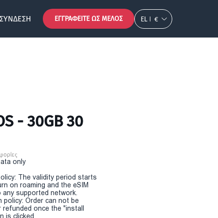
ΣΎΝΔΕΣΗ
ΕΓΓΡΑΦΕΊΤΕ ΩΣ ΜΈΛΟΣ
EL
€
OS - 30GB 30
φορίες
Data only
olicy: The validity period starts
urn on roaming and the eSIM
 any supported network.
n policy: Order can not be
r refunded once the "install
 is clicked.