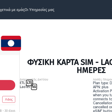
χετικά με εμάς
Οι Υπηρεσίες μας
ΦΥΣΙΚΉ ΚΆΡΤΑ SIM - LA
ΗΜΕΡΕΣ
Διαχειριστής Δικτύου
Λοιπές Πληρο
ETL
LTE
Plan type: 
LaoTel
5G
APN: plus
Activation P
when you t
connects to
Λάος
Cancellatio
cancelled o
B - 30 days
eSIM" button