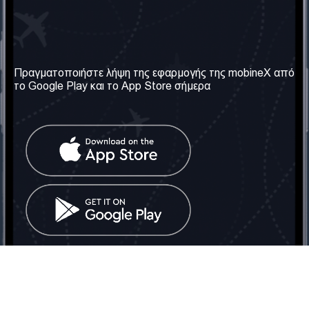
Η Εταιρεία μας
Χρήσιμες πληροφορίες
Σχετικά με εμάς
Όροι & Προϋποθέσεις
Πραγματοποιήστε λήψη της εφαρμογής της mobineX από
το Google Play και το App Store σήμερα
Οι Υπηρεσίες μας
Πολιτική Απορρήτου
Αποκτήστε τον αριθμό
Συχνές ερωτήσεις
Επικοινωνήστε μαζί μας
Κοινωνικά Δίκτυα
Ηνωμένο Βασίλειο: Λονδίνο
Τηλ: +442030340050
Email:
info@mobinex.com
Επικοινωνήστε μαζί μας
mobineX © 2026. Με την επιφύλαξη παντός δικαιώματος