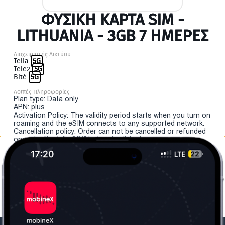
ΦΥΣΙΚΉ ΚΆΡΤΑ SIM -
LITHUANIA - 3GB 7 ΗΜΕΡΕΣ
Διαχειριστής Δικτύου
Telia
5G
Tele2
5G
Bitė
5G
Λοιπές Πληροφορίες
Plan type: Data only
APN: plus
Activation Policy: The validity period starts when you turn on
roaming and the eSIM connects to any supported network.
Cancellation policy: Order can not be cancelled or refunded
once the "install eSIM" button is clicked.