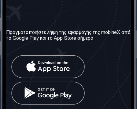
Η Εταιρεία μας
Χρήσιμες πληροφορίες
Σχετικά με εμάς
Όροι & Προϋποθέσεις
Πραγματοποιήστε λήψη της εφαρμογής της mobineX από
το Google Play και το App Store σήμερα
Οι Υπηρεσίες μας
Πολιτική Απορρήτου
Αποκτήστε τον αριθμό
Συχνές ερωτήσεις
Επικοινωνήστε μαζί μας
Κοινωνικά Δίκτυα
Ηνωμένο Βασίλειο: Λονδίνο
Τηλ: +442030340050
Email:
info@mobinex.com
Επικοινωνήστε μαζί μας
mobineX © 2026. Με την επιφύλαξη παντός δικαιώματος