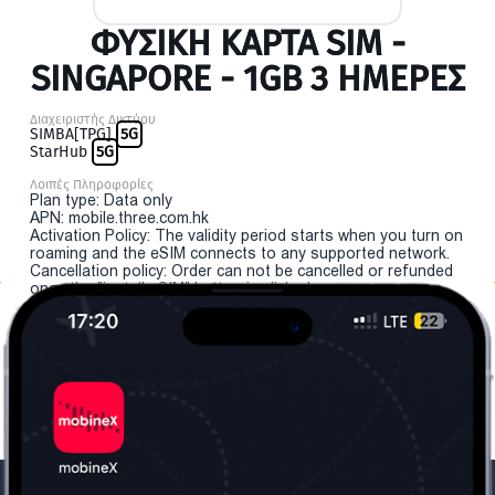
ΦΥΣΙΚΉ ΚΆΡΤΑ SIM -
SINGAPORE - 1GB 3 ΗΜΕΡΕΣ
Διαχειριστής Δικτύου
SIMBA[TPG]
5G
StarHub
5G
Λοιπές Πληροφορίες
Plan type: Data only
APN: mobile.three.com.hk
Activation Policy: The validity period starts when you turn on
roaming and the eSIM connects to any supported network.
Cancellation policy: Order can not be cancelled or refunded
once the "install eSIM" button is clicked.