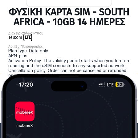
ΦΥΣΙΚΉ ΚΆΡΤΑ SIM - SOUTH
AFRICA - 10GB 14 ΗΜΕΡΕΣ
Διαχειριστής Δικτύου
Telkom
LTE
Λοιπές Πληροφορίες
Plan type: Data only
APN: plus
Activation Policy: The validity period starts when you turn on
roaming and the eSIM connects to any supported network.
Cancellation policy: Order can not be cancelled or refunded
once the "install eSIM" button is clicked.