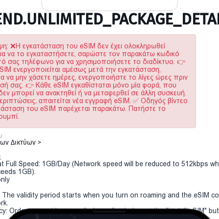
ND.UNLIMITED_PACKAGE_DETAI
η: ❌Η εγκατάσταση του eSIM δεν έχει ολοκληρωθεί
ια να το εγκαταστήσετε, σαρώστε τον παρακάτω κωδικό
τό σας τηλέφωνο για να χρησιμοποιήσετε το διαδίκτυο. 👉
SIM ενεργοποιείται αμέσως μετά την εγκατάσταση,
α να μην χάσετε ημέρες, ενεργοποιήστε το λίγες ώρες πριν
σή σας. 👉 Κάθε eSIM εγκαθίσταται μόνο μία φορά, που
 δεν μπορεί να ανακτηθεί ή να μεταφερθεί σε άλλη συσκευή.
εριπτώσεις, απαιτείται νέα εγγραφή eSIM. ✅ Οδηγός βίντεο
ατάσταση του eSIM παρέχεται παρακάτω. Πατήστε το
ουμπί.
υ
μων Δικτύων >
ς
t Full Speed: 1GB/Day (Network speed will be reduced to 512kbps w
eeds 1GB).
only
y: The validity period starts when you turn on roaming and the eSIM c
rk.
cy: Order can not be cancelled or refunded once the "install eSIM" butt