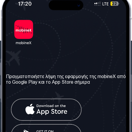
Η Εταιρεία μας
Χρήσιμες πληροφορίες
Σχετικά με εμάς
Όροι & Προϋποθέσεις
Πραγματοποιήστε λήψη της εφαρμογής της mobineX από
το Google Play και το App Store σήμερα
Οι Υπηρεσίες μας
Πολιτική Απορρήτου
Αποκτήστε τον αριθμό
Συχνές ερωτήσεις
Επικοινωνήστε μαζί μας
Κοινωνικά Δίκτυα
Ηνωμένο Βασίλειο: Λονδίνο
Τηλ: +442030340050