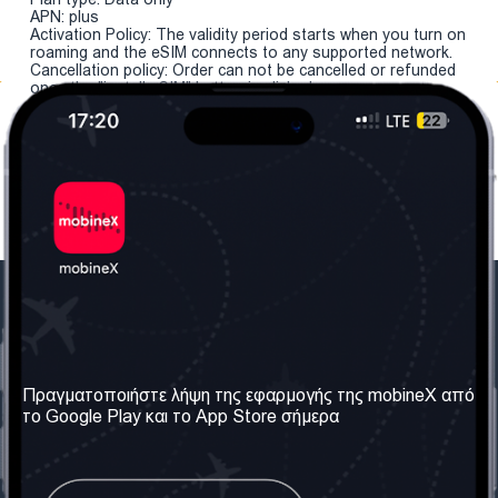
APN: plus
Activation Policy: The validity period starts when you turn on
roaming and the eSIM connects to any supported network.
Cancellation policy: Order can not be cancelled or refunded
once the "install eSIM" button is clicked.
Η Εταιρεία μας
Χρήσιμες πληροφορίες
Σχετικά με εμάς
Όροι & Προϋποθέσεις
Πραγματοποιήστε λήψη της εφαρμογής της mobineX από
το Google Play και το App Store σήμερα
Οι Υπηρεσίες μας
Πολιτική Απορρήτου
Αποκτήστε τον αριθμό
Συχνές ερωτήσεις