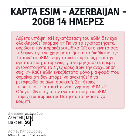
ΚΆΡΤΑ ESIM - AZERBAIJAN -
20GB 14 ΗΜΕΡΕΣ
Λάβετε υπόψη: ❌Η εγκατάσταση του eSIM δεν έχει
ολοκληρωθεί ακόμα❌ 👉 Για να το εγκαταστήσετε,
σαρώστε τον παρακάτω κωδικό QR στο κινητό σας
τηλέφωνο για να χρησιμοποιήσετε το διαδίκτυο. 👉
Το πακέτο eSIM ενεργοποιείται αμέσως μετά την
εγκατάσταση, επομένως, για να μην χάσετε ημέρες,
ενεργοποιήστε το λίγες ώρες πριν την αναχώρησή
σας. 👉 Κάθε eSIM εγκαθίσταται μόνο μία φορά, που
σημαίνει ότι δεν μπορεί να ανακτηθεί ή να
μεταφερθεί σε άλλη συσκευή. Σε τέτοιες
περιπτώσεις, απαιτείται νέα εγγραφή eSIM. ✅
Οδηγός βίντεο για την εγκατάσταση του eSIM
παρέχεται παρακάτω. Πατήστε το αντίστοιχο
κουμπί.
Διαχειριστής Δικτύου
Azercell
LTE
Bakcell
5G
Λοιπές Πληροφορίες
Plan type: Data only