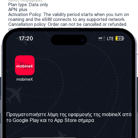
Λοιπές Πληροφορίες
Plan type: Data only
APN: plus
Activation Policy: The validity period starts when you turn on
roaming and the eSIM connects to any supported network.
Cancellation policy: Order can not be cancelled or refunded
once the "install eSIM" button is clicked.
Η Εταιρεία μας
Χρήσιμες πληροφορίες
Σχετικά με εμάς
Όροι & Προϋποθέσεις
Πραγματοποιήστε λήψη της εφαρμογής της mobineX από
το Google Play και το App Store σήμερα
Οι Υπηρεσίες μας
Πολιτική Απορρήτου
Αποκτήστε τον αριθμό
Συχνές ερωτήσεις