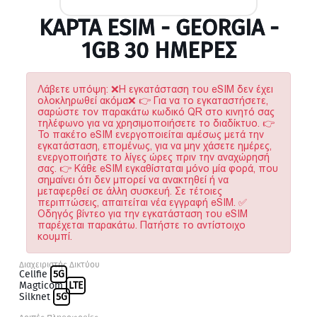
ΚΆΡΤΑ ESIM - GEORGIA -
1GB 30 ΗΜΕΡΕΣ
Λάβετε υπόψη: ❌Η εγκατάσταση του eSIM δεν έχει
ολοκληρωθεί ακόμα❌ 👉 Για να το εγκαταστήσετε,
σαρώστε τον παρακάτω κωδικό QR στο κινητό σας
τηλέφωνο για να χρησιμοποιήσετε το διαδίκτυο. 👉
Το πακέτο eSIM ενεργοποιείται αμέσως μετά την
εγκατάσταση, επομένως, για να μην χάσετε ημέρες,
ενεργοποιήστε το λίγες ώρες πριν την αναχώρησή
σας. 👉 Κάθε eSIM εγκαθίσταται μόνο μία φορά, που
σημαίνει ότι δεν μπορεί να ανακτηθεί ή να
μεταφερθεί σε άλλη συσκευή. Σε τέτοιες
περιπτώσεις, απαιτείται νέα εγγραφή eSIM. ✅
Οδηγός βίντεο για την εγκατάσταση του eSIM
παρέχεται παρακάτω. Πατήστε το αντίστοιχο
κουμπί.
Διαχειριστής Δικτύου
Cellfie
5G
Magticom
LTE
Silknet
5G