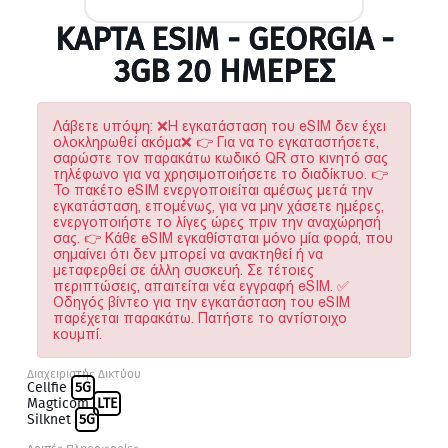
ΚΆΡΤΑ ESIM - GEORGIA -
3GB 20 ΗΜΕΡΕΣ
Λάβετε υπόψη: ❌Η εγκατάσταση του eSIM δεν έχει
ολοκληρωθεί ακόμα❌ 👉 Για να το εγκαταστήσετε,
σαρώστε τον παρακάτω κωδικό QR στο κινητό σας
τηλέφωνο για να χρησιμοποιήσετε το διαδίκτυο. 👉
Το πακέτο eSIM ενεργοποιείται αμέσως μετά την
εγκατάσταση, επομένως, για να μην χάσετε ημέρες,
ενεργοποιήστε το λίγες ώρες πριν την αναχώρησή
σας. 👉 Κάθε eSIM εγκαθίσταται μόνο μία φορά, που
σημαίνει ότι δεν μπορεί να ανακτηθεί ή να
μεταφερθεί σε άλλη συσκευή. Σε τέτοιες
περιπτώσεις, απαιτείται νέα εγγραφή eSIM. ✅
Οδηγός βίντεο για την εγκατάσταση του eSIM
παρέχεται παρακάτω. Πατήστε το αντίστοιχο
κουμπί.
Διαχειριστής Δικτύου
Cellfie
5G
Magticom
LTE
Silknet
5G