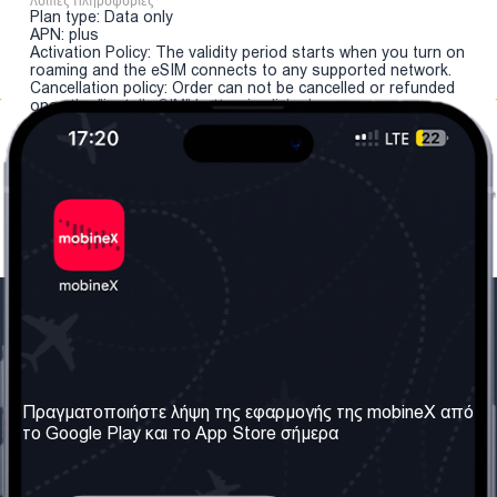
Λοιπές Πληροφορίες
Plan type: Data only
APN: plus
Activation Policy: The validity period starts when you turn on
roaming and the eSIM connects to any supported network.
Cancellation policy: Order can not be cancelled or refunded
once the "install eSIM" button is clicked.
Η Εταιρεία μας
Χρήσιμες πληροφορίες
Σχετικά με εμάς
Όροι & Προϋποθέσεις
Πραγματοποιήστε λήψη της εφαρμογής της mobineX από
το Google Play και το App Store σήμερα
Οι Υπηρεσίες μας
Πολιτική Απορρήτου
Αποκτήστε τον αριθμό
Συχνές ερωτήσεις