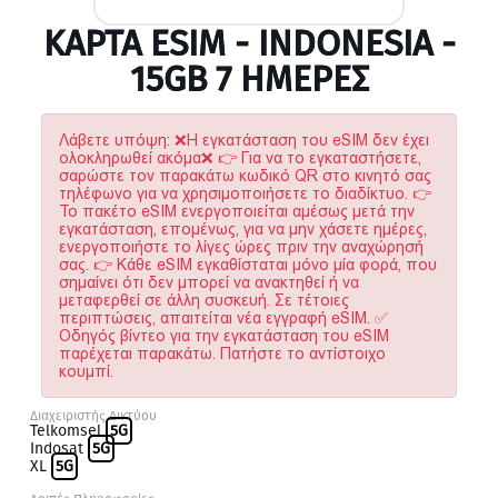
ΚΆΡΤΑ ESIM - INDONESIA -
15GB 7 ΗΜΕΡΕΣ
Λάβετε υπόψη: ❌Η εγκατάσταση του eSIM δεν έχει
ολοκληρωθεί ακόμα❌ 👉 Για να το εγκαταστήσετε,
σαρώστε τον παρακάτω κωδικό QR στο κινητό σας
τηλέφωνο για να χρησιμοποιήσετε το διαδίκτυο. 👉
Το πακέτο eSIM ενεργοποιείται αμέσως μετά την
εγκατάσταση, επομένως, για να μην χάσετε ημέρες,
ενεργοποιήστε το λίγες ώρες πριν την αναχώρησή
σας. 👉 Κάθε eSIM εγκαθίσταται μόνο μία φορά, που
σημαίνει ότι δεν μπορεί να ανακτηθεί ή να
μεταφερθεί σε άλλη συσκευή. Σε τέτοιες
περιπτώσεις, απαιτείται νέα εγγραφή eSIM. ✅
Οδηγός βίντεο για την εγκατάσταση του eSIM
παρέχεται παρακάτω. Πατήστε το αντίστοιχο
κουμπί.
Διαχειριστής Δικτύου
Telkomsel
5G
Indosat
5G
XL
5G