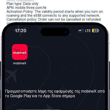
Λοιπές Πληροφορίες
Plan type: Data only
APN: mobile.three.com.hk
Activation Policy: The validity period starts when you turn on
roaming and the eSIM connects to any supported network.
Cancellation policy: Order can not be cancelled or refunded
once the "install eSIM" button is clicked.
Η Εταιρεία μας
Χρήσιμες πληροφορίες
Σχετικά με εμάς
Όροι & Προϋποθέσεις
Πραγματοποιήστε λήψη της εφαρμογής της mobineX από
το Google Play και το App Store σήμερα
Οι Υπηρεσίες μας
Πολιτική Απορρήτου
Αποκτήστε τον αριθμό
Συχνές ερωτήσεις