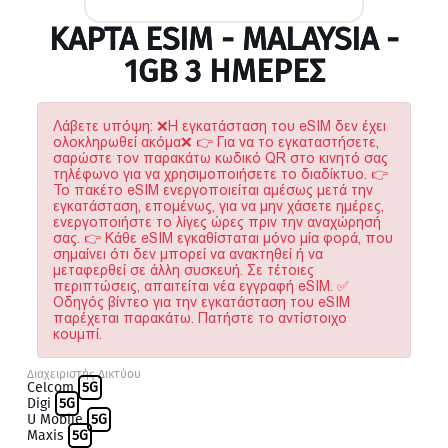
ΚΆΡΤΑ ESIM - MALAYSIA -
1GB 3 ΗΜΕΡΕΣ
Λάβετε υπόψη: ❌Η εγκατάσταση του eSIM δεν έχει
ολοκληρωθεί ακόμα❌ 👉 Για να το εγκαταστήσετε,
σαρώστε τον παρακάτω κωδικό QR στο κινητό σας
τηλέφωνο για να χρησιμοποιήσετε το διαδίκτυο. 👉
Το πακέτο eSIM ενεργοποιείται αμέσως μετά την
εγκατάσταση, επομένως, για να μην χάσετε ημέρες,
ενεργοποιήστε το λίγες ώρες πριν την αναχώρησή
σας. 👉 Κάθε eSIM εγκαθίσταται μόνο μία φορά, που
σημαίνει ότι δεν μπορεί να ανακτηθεί ή να
μεταφερθεί σε άλλη συσκευή. Σε τέτοιες
περιπτώσεις, απαιτείται νέα εγγραφή eSIM. ✅
Οδηγός βίντεο για την εγκατάσταση του eSIM
παρέχεται παρακάτω. Πατήστε το αντίστοιχο
κουμπί.
Διαχειριστής Δικτύου
Celcom
5G
Digi
5G
U Mobile
5G
Maxis
5G