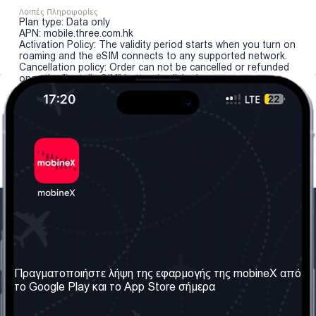
Λοιπές Πληροφορίες
Plan type: Data only
APN: mobile.three.com.hk
Activation Policy: The validity period starts when you turn on
roaming and the eSIM connects to any supported network.
Cancellation policy: Order can not be cancelled or refunded
once the "install eSIM" button is clicked.
Η Εταιρεία μας
Χρήσιμες πληροφορίες
Σχετικά με εμάς
Όροι & Προϋποθέσεις
Πραγματοποιήστε λήψη της εφαρμογής της mobineX από
το Google Play και το App Store σήμερα
Οι Υπηρεσίες μας
Πολιτική Απορρήτου
Αποκτήστε τον αριθμό
Συχνές ερωτήσεις