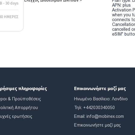
Έλεγχος Διαθέσιμων Δικτύων >
Plan type: 
B - 30 days
APN: plus
Activation P
when you t
30 ΗΜΕΡΕΣ
connects to
Cancellatio
cancelled o
eSIM" button
ρήσιμες πληροφορίες
Επικοινωνήστε μαζί μας
ροι & Προϋποθέσεις
Ηνωμένο Βασίλειο: Λονδίνο
ολιτική Απορρήτου
Τηλ: +442030340050
υχνές ερωτήσεις
Email:
info@mobinex.com
Επικοινωνήστε μαζί μας