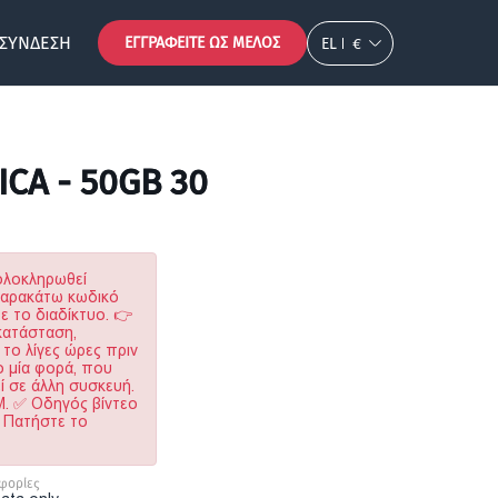
ΣΎΝΔΕΣΗ
ΕΓΓΡΑΦΕΊΤΕ ΩΣ ΜΈΛΟΣ
EL
€
ICA - 50GB 30
ολοκληρωθεί
παρακάτω κωδικό
 το διαδίκτυο. 👉
κατάσταση,
 το λίγες ώρες πριν
ο μία φορά, που
ί σε άλλη συσκευή.
IM. ✅ Οδηγός βίντεο
. Πατήστε το
φορίες