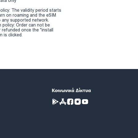
Data only
olicy: The validity period starts
urn on roaming and the eSIM
 any supported network.
n policy: Order can not be
r refunded once the "install
 is clicked.
Κοινωνικά Δίκτυα