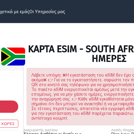
χετικά με εμάς
Οι Υπηρεσίες μας
ΚΆΡΤΑ ESIM - SOUTH AFR
ΗΜΕΡΕΣ
Λάβετε υπόψη: ❌Η εγκατάσταση του eSIM δεν έχει 
ακόμα❌ 👉 Για να το εγκαταστήσετε, σαρώστε τον 
QR στο κινητό σας τηλέφωνο για να χρησιμοποιήσετε
Το πακέτο eSIM ενεργοποιείται αμέσως μετά την εγ
επομένως, για να μην χάσετε ημέρες, ενεργοποιήστε
την αναχώρησή σας. 👉 Κάθε eSIM εγκαθίσταται μόν
σημαίνει ότι δεν μπορεί να ανακτηθεί ή να μεταφερθε
Σε τέτοιες περιπτώσεις, απαιτείται νέα εγγραφή eS
για την εγκατάσταση του eSIM παρέχεται παρακάτω
αντίστοιχο κουμπί.
4 ΧΩΡΕΣ
Διαχειριστής Δικτύου
Λοιπές Πληρο