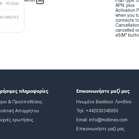
Airtel
5G
Plan type: 
B - 30 days
APN: plus
Activation P
when you t
30 ΗΜΕΡΕΣ
connects to
Cancellatio
cancelled o
eSIM" button
ρήσιμες πληροφορίες
Επικοινωνήστε μαζί μας
ροι & Προϋποθέσεις
Ηνωμένο Βασίλειο: Λονδίνο
ολιτική Απορρήτου
Τηλ: +442030340050
υχνές ερωτήσεις
Email:
info@mobinex.com
Επικοινωνήστε μαζί μας