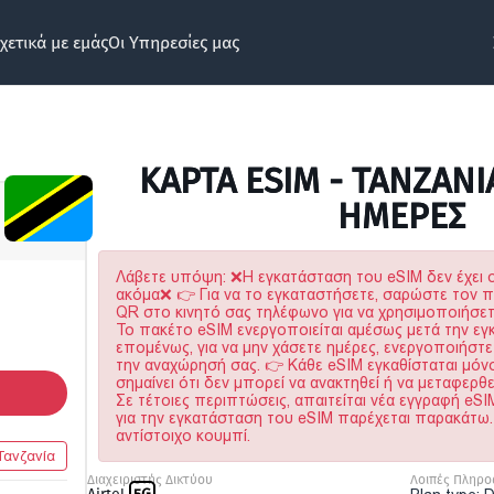
χετικά με εμάς
Οι Υπηρεσίες μας
ΚΆΡΤΑ ESIM - TANZANI
ΗΜΕΡΕΣ
Λάβετε υπόψη: ❌Η εγκατάσταση του eSIM δεν έχει 
ακόμα❌ 👉 Για να το εγκαταστήσετε, σαρώστε τον 
QR στο κινητό σας τηλέφωνο για να χρησιμοποιήσετε
Το πακέτο eSIM ενεργοποιείται αμέσως μετά την εγ
επομένως, για να μην χάσετε ημέρες, ενεργοποιήστε
την αναχώρησή σας. 👉 Κάθε eSIM εγκαθίσταται μόν
σημαίνει ότι δεν μπορεί να ανακτηθεί ή να μεταφερθε
Σε τέτοιες περιπτώσεις, απαιτείται νέα εγγραφή eS
για την εγκατάσταση του eSIM παρέχεται παρακάτω
αντίστοιχο κουμπί.
Τανζανία
Διαχειριστής Δικτύου
Λοιπές Πληρο