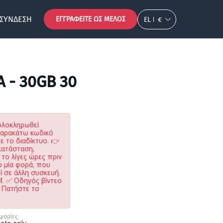
ΣΎΝΔΕΣΗ
ΕΓΓΡΑΦΕΊΤΕ ΩΣ ΜΈΛΟΣ
EL
€
A - 30GB 30
ολοκληρωθεί
παρακάτω κωδικό
 το διαδίκτυο. 👉
κατάσταση,
 το λίγες ώρες πριν
ο μία φορά, που
ί σε άλλη συσκευή.
IM. ✅ Οδηγός βίντεο
. Πατήστε το
φορίες