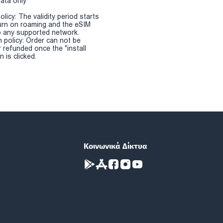
Data only
olicy: The validity period starts
urn on roaming and the eSIM
 any supported network.
n policy: Order can not be
r refunded once the "install
 is clicked.
Κοινωνικά Δίκτυα