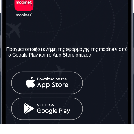
Η Εταιρεία μας
Χρήσιμες πληροφορίες
Σχετικά με εμάς
Όροι & Προϋποθέσεις
Πραγματοποιήστε λήψη της εφαρμογής της mobineX από
το Google Play και το App Store σήμερα
Οι Υπηρεσίες μας
Πολιτική Απορρήτου
Αποκτήστε τον αριθμό
Συχνές ερωτήσεις
Επικοινωνήστε μαζί μας
Κοινωνικά Δίκτυα
Ηνωμένο Βασίλειο: Λονδίνο
Τηλ: +442030340050
Email:
info@mobinex.com
Επικοινωνήστε μαζί μας