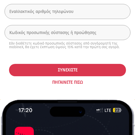
Εάν διαθέτετε κωδικό προσωπικής σύστασης από συνδρομητή της
mobineX, θα έχετε έκπτωση ύψους 15% κατά την πρώτη σας αγορά.
ΣΥΝΕΧΊΣΤΕ
ΠΗΓΑΊΝΕΤΕ ΠΊΣΩ